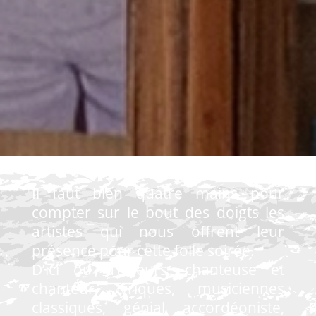
Il faut bien quatre mains pour
compter sur le bout des doigts les
artistes qui nous offrent leur
présence pour cette folle soirée.
D’ici ou d’ailleurs, chanteuse et
chanteur lyriques, musiciennes
classiques, génial accordéoniste,