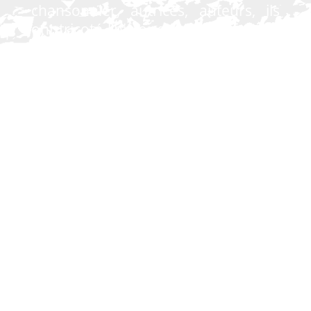
chansonnier, autrices, auteurs, ils
ont tricoté l’histoire des concerts de
l’auditorium. Avec leur audace et
leur poésie, ils ont façonné notre
petite entreprise.
Qu’elles soient à peine sorties de
l’œuf, qu’ils soient à large pointure,
amis de toujours, à la langue bien
pendue, militants pour leurs idées,
chantant la vie comme ils la
respirent, tous ont le palpitant qui
vibre, des talents fous et c’est pour
tout cela qu’on les aime.
Alors ensemble, l’on fera la fête, du
coq à l’âne l’on passera, des