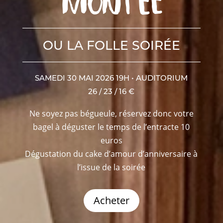
montée
OU LA FOLLE SOIRÉE
SAMEDI 30 MAI 2026 19H • AUDITORIUM
26 / 23 / 16 €
Ne soyez pas bégueule, réservez donc votre
bagel à déguster le temps de l’entracte 10
euros
Dégustation du cake d’amour d’anniversaire à
l’issue de la soirée
Acheter