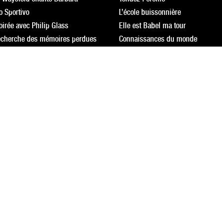
o Sportivo
L’école buissonnière
irée avec Philip Glass
Elle est Babel ma tour
recherche des mémoires perdues
Connaissances du monde
le vent
Les concerts du Kiosque
oluptueuses
Créations et résidences d’artistes
ambre et vous !
Résidence artistique à Blacé
 Ben Selim
, Wotan, François et les autres
a Antigua
tte Magnevasoa
r en Sicile
 Ceccaldi
n de Bizet
and de Jazz