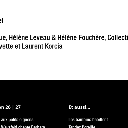
el
ue, Hélène Leveau & Hélène Fouchère, Collect
ette et Laurent Korcia
on 26 | 27
Et aussi…
 aux petits oignons
Les bambins babillent
 Waysfeld chante Barbara
Tendez l’oreille