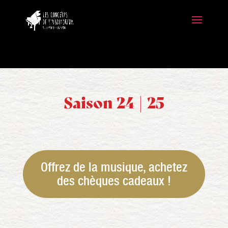
Saison 24 | 25
Offrez de la musique, achetez
des chèques cadeaux !