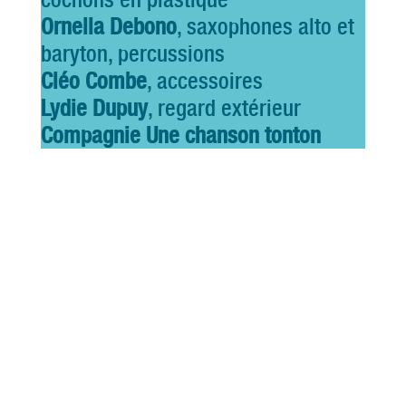
Ornella Debono
, saxophones alto et
baryton, percussions
Cléo Combe
, accessoires
Lydie Dupuy
, regard extérieur
Compagnie Une chanson tonton
Bestiole Blues
Bazar
SAMEDI 26 AVRIL 2025
16H • AUDITORIUM
12 €