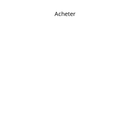
Acheter
ACHETEZ VOS BILLETS
POUR LES CONCERTS DE
L'AUDITORIUM