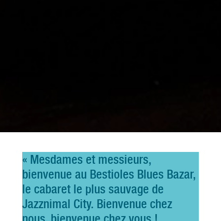
« Mesdames et messieurs,
bienvenue au Bestioles Blues Bazar,
le cabaret le plus sauvage de
Jazznimal City. Bienvenue chez
nous, bienvenue chez vous !