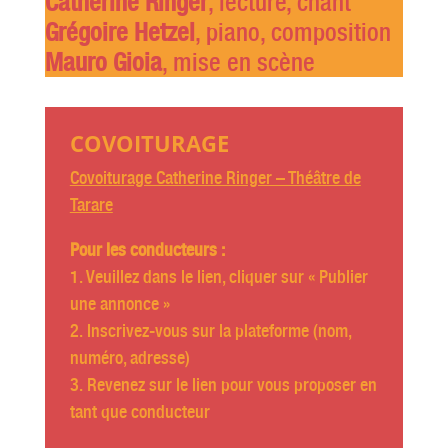
Catherine Ringer
, lecture, chant
Grégoire Hetzel
, piano, composition
Mauro Gioia
, mise en scène
COVOITURAGE
Covoiturage Catherine Ringer – Théâtre de
Tarare
Pour les conducteurs :
1. Veuillez dans le lien, cliquer sur « Publier
une annonce »
2. Inscrivez-vous sur la plateforme (nom,
numéro, adresse)
3. Revenez sur le lien pour vous proposer en
tant que conducteur