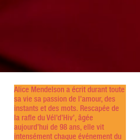
Alice Mendelson a écrit durant toute
sa vie sa passion de l’amour, des
instants et des mots. Rescapée de
la rafle du Vél’d’Hiv’, âgée
aujourd’hui de 98 ans, elle vit
intensément chaque événement du