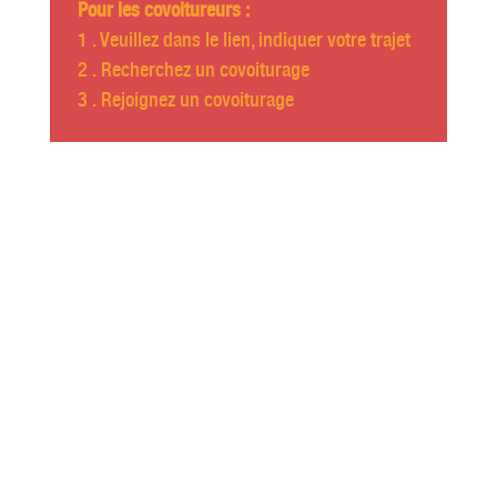
Pour les covoitureurs :
1 . Veuillez dans le lien, indiquer votre trajet
2 . Recherchez un covoiturage
3 . Rejoignez un covoiturage
Catherine
Ringer
L’ÉROTISME DE VIVRE
MARDI 12 NOVEMBRE 2024
20H30 • THÉÂTRE DE TARARE